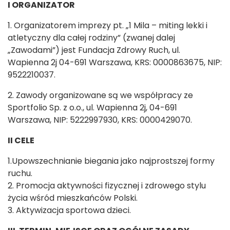
I ORGANIZATOR
1. Organizatorem imprezy pt. „1 Mila – miting lekki i
atletyczny dla całej rodziny” (zwanej dalej
„Zawodami”) jest Fundacja Zdrowy Ruch, ul.
Wapienna 2j 04-691 Warszawa, KRS: 0000863675, NIP:
9522210037.
2. Zawody organizowane są we współpracy ze
Sportfolio Sp. z o.o., ul. Wapienna 2j, 04-691
Warszawa, NIP: 5222997930, KRS: 0000429070.
II CELE
1.Upowszechnianie biegania jako najprostszej formy
ruchu.
2. Promocja aktywności fizycznej i zdrowego stylu
życia wśród mieszkańców Polski.
3. Aktywizacja sportowa dzieci.