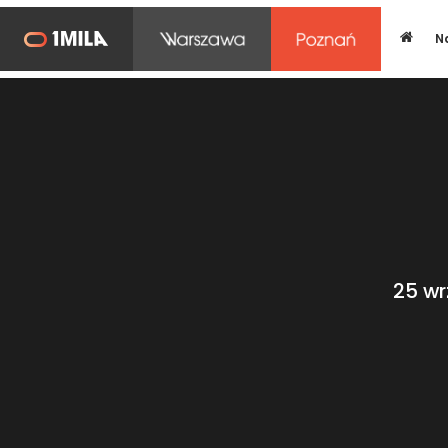
N
Strona
główna
25 wr